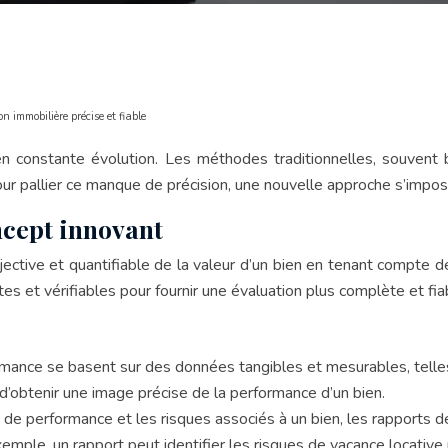
n immobilière précise et fiable
é en constante évolution. Les méthodes traditionnelles, souven
ur pallier ce manque de précision, une nouvelle approche s’impose 
ncept innovant
ective et quantifiable de la valeur d’un bien en tenant compte d
s et vérifiables pour fournir une évaluation plus complète et fia
mance se basent sur des données tangibles et mesurables, telles 
obtenir une image précise de la performance d’un bien.
s de performance et les risques associés à un bien, les rapports 
emple, un rapport peut identifier les risques de vacance locative