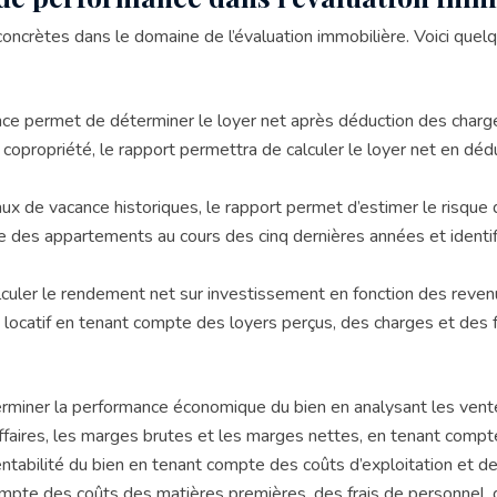
ncrètes dans le domaine de l’évaluation immobilière. Voici quel
ance permet de déterminer le loyer net après déduction des charge
opriété, le rapport permettra de calculer le loyer net en déduisa
aux de vacance historiques, le rapport permet d’estimer le risque
 des appartements au cours des cinq dernières années et identifie
alculer le rendement net sur investissement en fonction des rev
 locatif en tenant compte des loyers perçus, des charges et des fr
terminer la performance économique du bien en analysant les ven
affaires, les marges brutes et les marges nettes, en tenant compt
ntabilité du bien en tenant compte des coûts d’exploitation et de
pte des coûts des matières premières, des frais de personnel, de