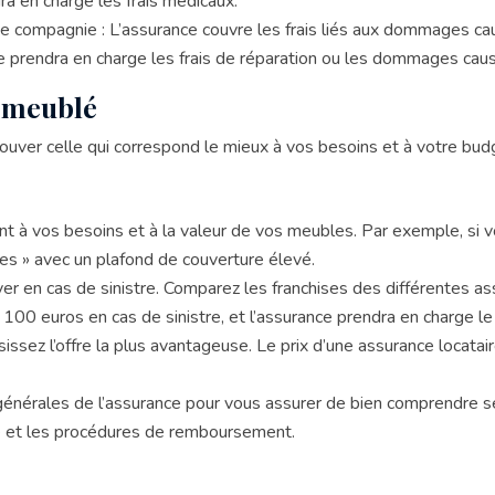
ra en charge les frais médicaux.
 compagnie : L’assurance couvre les frais liés aux dommages cau
ce prendra en charge les frais de réparation ou les dommages cau
e meublé
rouver celle qui correspond le mieux à vos besoins et à votre bud
ent à vos besoins et à la valeur de vos meubles. Par exemple, si 
ues » avec un plafond de couverture élevé.
r en cas de sinistre. Comparez les franchises des différentes ass
100 euros en cas de sinistre, et l’assurance prendra en charge le
issez l’offre la plus avantageuse. Le prix d’une assurance locatai
générales de l’assurance pour vous assurer de bien comprendre ses
tre et les procédures de remboursement.