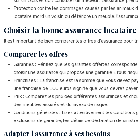
sur un tapis et doit consulter un médecin, l’assurance prend
Protection contre les dommages causés par les animaux de
locataire mord un voisin ou détériore un meuble, l’assuran
Choisir la bonne assurance locatair
Il est important de bien comparer les offres d’assurance pour t
Comparer les offres
Garanties : Vérifiez que les garanties offertes correspond
choisir une assurance qui propose une garantie « tous risq
Franchises : La franchise est la somme que vous devez paye
une franchise de 100 euros signifie que vous devrez payer 
Prix : Comparez les prix des différentes assurances et chois
des meubles assurés et du niveau de risque.
Conditions générales : Lisez attentivement les conditions 
exclusions de garantie, les délais de déclaration de sinis
Adapter l’assurance à ses besoins